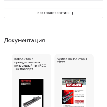
+
все характеристики
Документация
Конвектор с
Буклет Конвекторы
Серт
принудительной
2022
стра
конвекцией тип RCQ
Тех паспорт