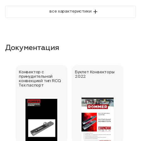
+
все характеристики
Документация
Конвектор с
Буклет Конвекторы
Серт
принудительной
2022
стра
конвекцией тип RCQ
Тех паспорт