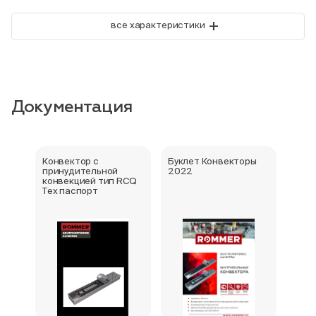
+
все характеристики
Документация
Конвектор с
Буклет Конвекторы
Серт
принудительной
2022
стра
конвекцией тип RCQ
Тех паспорт