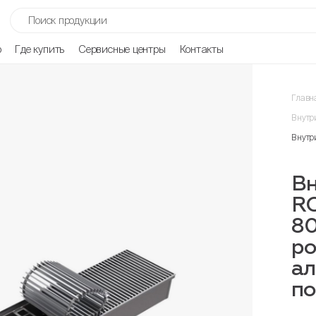
р
Где купить
Сервисные центры
Контакты
Главн
Внутр
Внутр
Вн
R
80
ро
ал
п