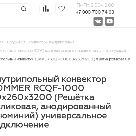
Пн-Пт, 9:00—18:00
+7 800 700 74 63
ая
Продукция
Конвекторы внутрипольные
ипольный конвектор RCQF (принудительная конвекция) с модулем регулировки 24
ипольный конвектор ROMMER RCQF-1000 80х260х3200 (Решётка роликовая, ано
утрипольный конвектор
OMMER RCQF-1000
х260х3200 (Решётка
ликовая, анодированный
юминий) универсальное
одключение