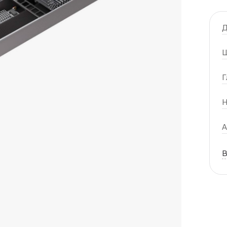
Д
Ш
Г
Н
А
В