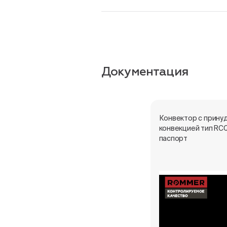
Документация
Конвектор с прину
конвекцией тип RC
паспорт