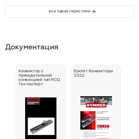
+
все характеристики
Документация
Конвектор с
Буклет Конвекторы
Серт
принудительной
2022
стра
конвекцией тип RCQ
Тех паспорт