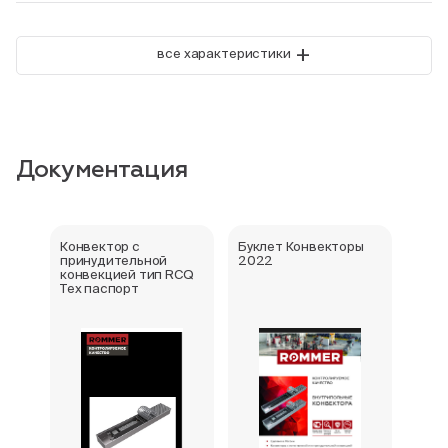
+
все характеристики
Документация
Конвектор с
Буклет Конвекторы
Серт
принудительной
2022
стра
конвекцией тип RCQ
Тех паспорт