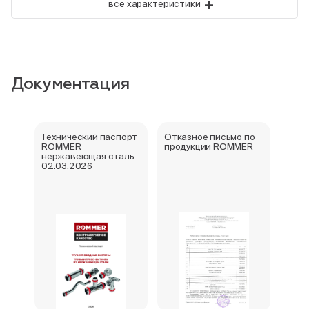
+
все характеристики
Документация
Технический паспорт
Отказное письмо по
Свид
ROMMER
продукции ROMMER
госу
нержавеющая сталь
реги
02.03.2026
фити
нер
Rom